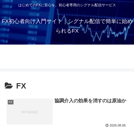
はじめてのFXに安心を。初心者専用のシグナル配信サービス
FX初心者向け入門サイト｜シグナル配信で簡単に始め
られるFX
為替相場の最新動向｜USD/JPY・
円安時に急務 FX投資で知っておく
EUR/USD主要通貨ペア分析【2025
まだまだ続く過剰流動性相場
FX総合情報サイト｜初心者から上
べきポイント
年8月】
級者まで役立つ最新ニュースとシグ
FX
ナル活用
協調介入の効果を消すのは原油か
FX
2026.08.06